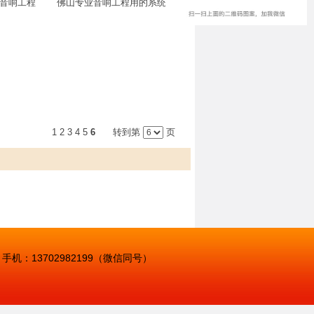
音响工程
佛山专业音响工程用的系统设备
1
2
3
4
5
6
转到第
页
：13702982199（微信同号）