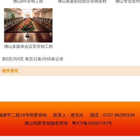
佛山ktv音响工程
佛山家庭影院组合音响器材
佛山专业室内
厅音响设备安装
佛山多媒体会议室音响工程
第6页/共6页,每页12条/共65条记录
响性能？
相关资讯
平二路18号明星音响 联系人：曾先生 固话：0757-86289109 手机
佛山明星音响
版权所有
粤ICP备15087743号