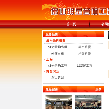
首 页
公司
服务范围
· 舞台物料租赁
灯光音响出租
舞台租赁
帐篷出租
桁架租赁
· 工程
灯光音响工程
LED屏工程
· 舞台演出
演出策划
最新案例
更多