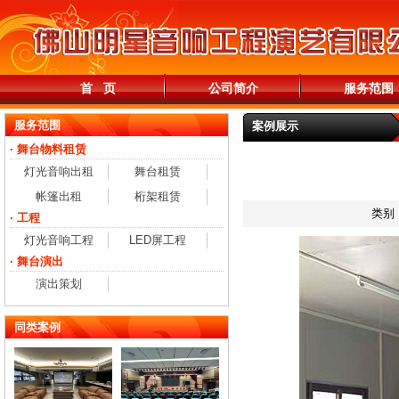
首 页
公司简介
服务范围
服务范围
案例展示
· 舞台物料租赁
灯光音响出租
舞台租赁
帐篷出租
桁架租赁
类别
· 工程
灯光音响工程
LED屏工程
· 舞台演出
演出策划
同类案例