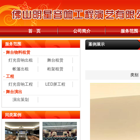
首 页
公司简介
服务范围
服务范围
案例展示
· 舞台物料租赁
灯光音响出租
舞台租赁
帐篷出租
桁架租赁
类别
· 工程
灯光音响工程
LED屏工程
· 舞台演出
演出策划
同类案例